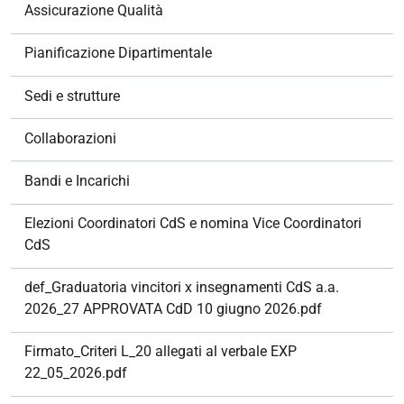
z
Assicurazione Qualità
i
o
Pianificazione Dipartimentale
n
e
Sedi e strutture
Collaborazioni
Bandi e Incarichi
Elezioni Coordinatori CdS e nomina Vice Coordinatori
CdS
def_Graduatoria vincitori x insegnamenti CdS a.a.
2026_27 APPROVATA CdD 10 giugno 2026.pdf
Firmato_Criteri L_20 allegati al verbale EXP
22_05_2026.pdf