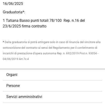
16/06/2025
Graduatoria*:
1 Tatiana Basso punti totali 78/100 Rep. n.16 del
23/6/2025 firma contratto
*
Dalla graduatoria si potrà attingere solo in caso di rinuncia del vincitore alla
sottoscrizione del contratto ai sensi del Regolamento per il conferimento di
incarichi di prestazione d'opera autonoma Rep. n. 692/2019 Prot.n. 93054 -
04/06/2019 Art.7c.4
N
Organi
a
v
Persone
i
g
Servizi amministrativi
a