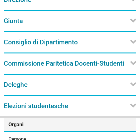
Giunta
Consiglio di Dipartimento
Commissione Paritetica Docenti-Studenti
Deleghe
Elezioni studentesche
N
Organi
a
v
Persone