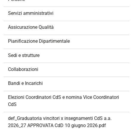
i
g
Servizi amministrativi
a
z
Assicurazione Qualità
i
o
Pianificazione Dipartimentale
n
e
Sedi e strutture
Collaborazioni
Bandi e Incarichi
Elezioni Coordinatori CdS e nomina Vice Coordinatori
CdS
def_Graduatoria vincitori x insegnamenti CdS a.a.
2026_27 APPROVATA CdD 10 giugno 2026.pdf