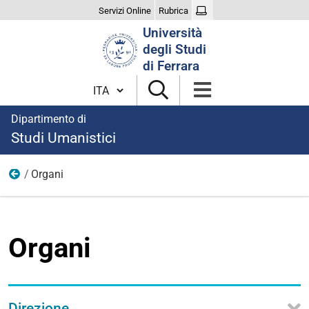
Servizi Online
Rubrica
Cerca
Università
nel
degli Studi
sito
di Ferrara
Cambia lingua
Dipartimento di
Studi Umanistici
Organi
Organizzazione
Organi
Direzione