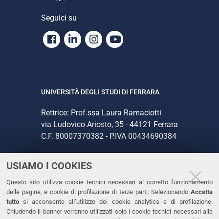
Seguici su
Facebook
Linkedin
Instagram
Youtube
UNIVERSITÀ DEGLI STUDI DI FERRARA
Rettrice: Prof.ssa Laura Ramaciotti
via Ludovico Ariosto, 35 - 44121 Ferrara
C.F. 80007370382 - P.IVA 00434690384
USIAMO I COOKIES
CONTATTI
Questo sito utilizza cookie tecnici necessari al corretto funzionamento
Tel. +39 0532 293111
delle pagine, e cookie di profilazione di terze parti. Selezionando
Accetta
Fax. +39 0532 293031
tutto
si acconsente all’utilizzo dei cookie analytics e di profilazione.
PEC
Chiudendo il banner verranno utilizzati solo i cookie tecnici necessari alla