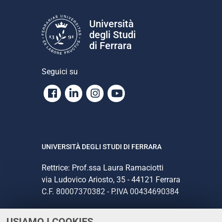
Università
degli Studi
di Ferrara
Seguici su
Facebook
Linkedin
Instagram
Youtube
UNIVERSITÀ DEGLI STUDI DI FERRARA
Rettrice: Prof.ssa Laura Ramaciotti
via Ludovico Ariosto, 35 - 44121 Ferrara
C.F. 80007370382 - P.IVA 00434690384
USIAMO I COOKIES
CONTATTI