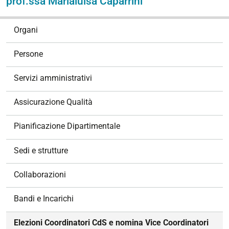
prof.ssa Marialuisa Caparrini
N
Organi
a
v
Persone
i
g
Servizi amministrativi
a
z
Assicurazione Qualità
i
o
Pianificazione Dipartimentale
n
e
Sedi e strutture
Collaborazioni
Bandi e Incarichi
Elezioni Coordinatori CdS e nomina Vice Coordinatori