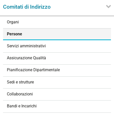
Comitati di Indirizzo
N
Organi
a
v
Persone
i
g
Servizi amministrativi
a
z
Assicurazione Qualità
i
o
Pianificazione Dipartimentale
n
e
Sedi e strutture
Collaborazioni
Bandi e Incarichi