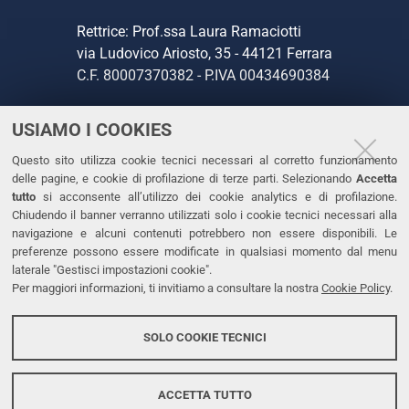
Rettrice: Prof.ssa Laura Ramaciotti
via Ludovico Ariosto, 35 - 44121 Ferrara
C.F. 80007370382 - P.IVA 00434690384
USIAMO I COOKIES
CONTATTI
Questo sito utilizza cookie tecnici necessari al corretto funzionamento
Tel. +39 0532 293111
delle pagine, e cookie di profilazione di terze parti. Selezionando
Accetta
Fax. +39 0532 293031
tutto
si acconsente all’utilizzo dei cookie analytics e di profilazione.
PEC
Chiudendo il banner verranno utilizzati solo i cookie tecnici necessari alla
navigazione e alcuni contenuti potrebbero non essere disponibili. Le
preferenze possono essere modificate in qualsiasi momento dal menu
LINKS
laterale "Gestisci impostazioni cookie".
Per maggiori informazioni, ti invitiamo a consultare la nostra
Cookie Policy
.
Accessibilità
Dichiarazione di accessibilità
SOLO COOKIE TECNICI
Protezione dati personali
Cookies
ACCETTA TUTTO