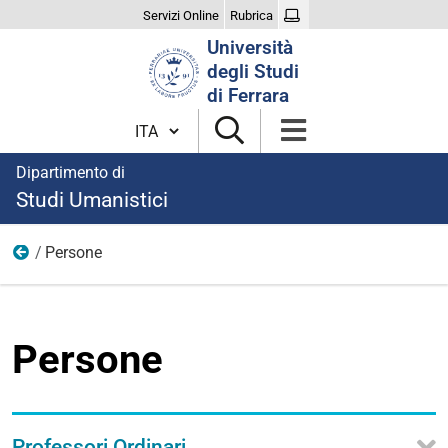
Servizi Online
Rubrica
Cerca
Università
nel
degli Studi
sito
di Ferrara
Cambia lingua
Dipartimento di
Studi Umanistici
Persone
Organizzazione
Persone
Professori Ordinari