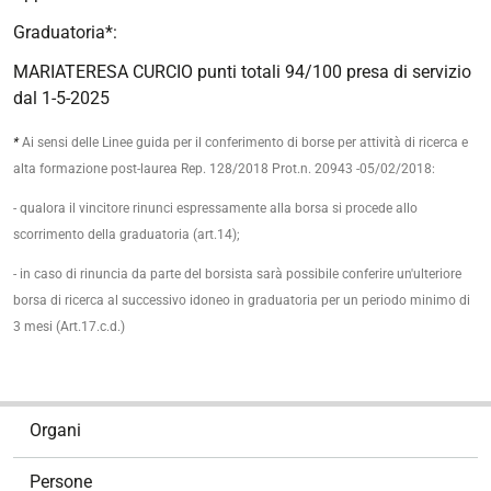
Graduatoria*:
MARIATERESA CURCIO punti totali 94/100 presa di servizio
dal 1-5-2025
*
Ai sensi delle Linee guida per il conferimento di borse per attività di ricerca e
alta formazione post-laurea Rep. 128/2018 Prot.n. 20943 -05/02/2018:
- qualora il vincitore rinunci espressamente alla borsa si procede allo
scorrimento della graduatoria (art.14);
- in caso di rinuncia da parte del borsista sarà possibile conferire un'ulteriore
borsa di ricerca al successivo idoneo in graduatoria per un periodo minimo di
3 mesi (Art.17.c.d.)
N
Organi
a
v
Persone