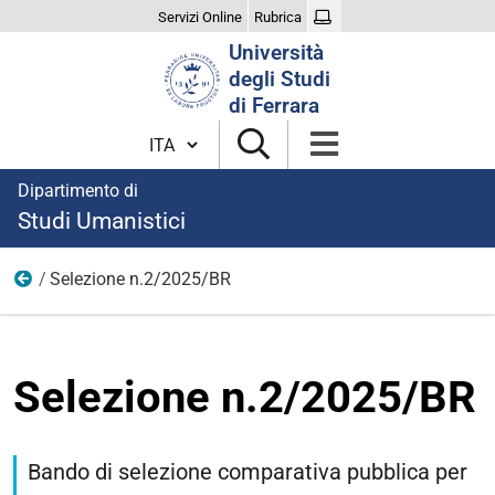
Servizi Online
Rubrica
Cerca
Università
nel
degli Studi
sito
di Ferrara
Cambia lingua
Dipartimento di
Studi Umanistici
Selezione n.2/2025/BR
Bandi di concorso per la ricerca
Selezione n.2/2025/BR
Bando di selezione comparativa pubblica per