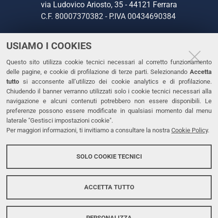
via Ludovico Ariosto, 35 - 44121 Ferrara
C.F. 80007370382 - P.IVA 00434690384
USIAMO I COOKIES
CONTATTI
Questo sito utilizza cookie tecnici necessari al corretto funzionamento
Tel. +39 0532 293111
delle pagine, e cookie di profilazione di terze parti. Selezionando
Accetta
Fax. +39 0532 293031
tutto
si acconsente all’utilizzo dei cookie analytics e di profilazione.
PEC
Chiudendo il banner verranno utilizzati solo i cookie tecnici necessari alla
navigazione e alcuni contenuti potrebbero non essere disponibili. Le
preferenze possono essere modificate in qualsiasi momento dal menu
LINKS
laterale "Gestisci impostazioni cookie".
Per maggiori informazioni, ti invitiamo a consultare la nostra
Cookie Policy
.
Accessibilità
Dichiarazione di accessibilità
SOLO COOKIE TECNICI
Protezione dati personali
Cookies
ACCETTA TUTTO
PERSONALIZZA