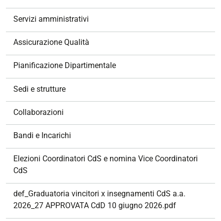
i
g
Servizi amministrativi
a
z
Assicurazione Qualità
i
o
Pianificazione Dipartimentale
n
e
Sedi e strutture
Collaborazioni
Bandi e Incarichi
Elezioni Coordinatori CdS e nomina Vice Coordinatori
CdS
def_Graduatoria vincitori x insegnamenti CdS a.a.
2026_27 APPROVATA CdD 10 giugno 2026.pdf