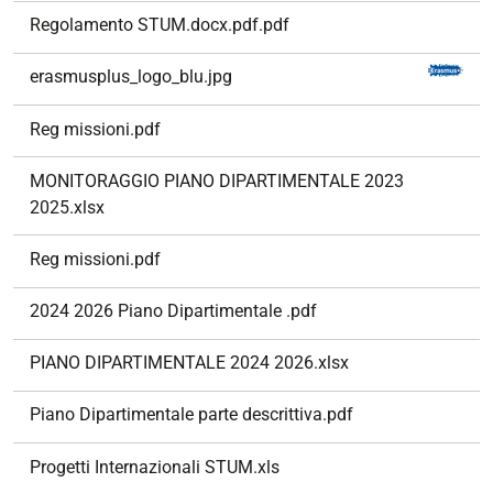
i
Regolamento STUM.docx.pdf.pdf
o
n
erasmusplus_logo_blu.jpg
e
Reg missioni.pdf
MONITORAGGIO PIANO DIPARTIMENTALE 2023
2025.xlsx
Reg missioni.pdf
2024 2026 Piano Dipartimentale .pdf
PIANO DIPARTIMENTALE 2024 2026.xlsx
Piano Dipartimentale parte descrittiva.pdf
Progetti Internazionali STUM.xls