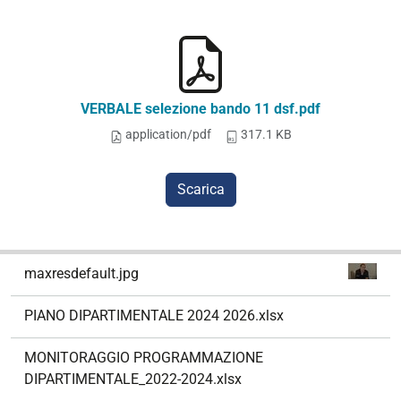
VERBALE selezione bando 11 dsf.pdf
application/pdf
317.1 KB
Scarica
N
maxresdefault.jpg
a
v
PIANO DIPARTIMENTALE 2024 2026.xlsx
i
g
MONITORAGGIO PROGRAMMAZIONE
a
DIPARTIMENTALE_2022-2024.xlsx
z