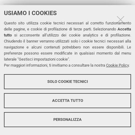
Bando di selezione n. 10-2025 del Dip. di Studi
USIAMO I COOKIES
Umanistici sd.pdf
Questo sito utilizza cookie tecnici necessari al corretto funzionamento
delle pagine, e cookie di profilazione di terze parti. Selezionando
Accetta
Bando di selezione n. 11-2025 del Dip. di Studi
tutto
si acconsente all’utilizzo dei cookie analytics e di profilazione.
Umanistici sd.pdf
Chiudendo il banner verranno utilizzati solo i cookie tecnici necessari alla
navigazione e alcuni contenuti potrebbero non essere disponibili. Le
Bando di selezione n. 12-2025 del Dip. di Studi
preferenze possono essere modificate in qualsiasi momento dal menu
laterale "Gestisci impostazioni cookie".
Umanistici sd.pdf
Per maggiori informazioni, ti invitiamo a consultare la nostra
Cookie Policy
.
Bando di selezione n. 13-2025 del Dip. di Studi
SOLO COOKIE TECNICI
Umanistici sd.pdf
Verbale 1 titoli selezione 5-2025-br -sd (1).pdf
ACCETTA TUTTO
Verbale 2 colloquio selezione 5-2025-br -sd.pdf
PERSONALIZZA
Graduatoria idonei incarichi didattica ufficiale a.a.
2025_26 APPROVATA CdD 2 luglio 2025.pdf