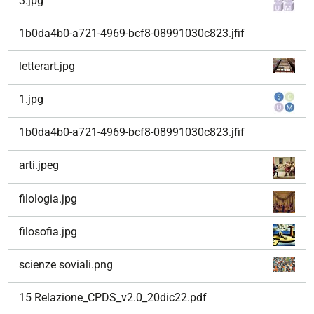
3.jpg
1b0da4b0-a721-4969-bcf8-08991030c823.jfif
letterart.jpg
1.jpg
1b0da4b0-a721-4969-bcf8-08991030c823.jfif
arti.jpeg
filologia.jpg
filosofia.jpg
scienze soviali.png
15 Relazione_CPDS_v2.0_20dic22.pdf