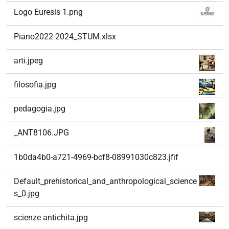
Logo Euresis 1.png
Piano2022-2024_STUM.xlsx
arti.jpeg
filosofia.jpg
pedagogia.jpg
_ANT8106.JPG
1b0da4b0-a721-4969-bcf8-08991030c823.jfif
Default_prehistorical_and_anthropological_science
s_0.jpg
scienze antichita.jpg