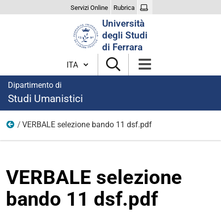
Servizi Online
Rubrica
Cerca
Università
nel
degli Studi
sito
di Ferrara
Cambia lingua
Dipartimento di
Studi Umanistici
VERBALE selezione bando 11 dsf.pdf
Documenti e immagini
VERBALE selezione
bando 11 dsf.pdf