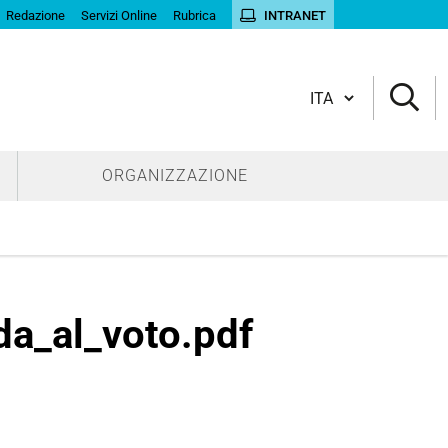
Redazione
Servizi Online
Rubrica
INTRANET
Cambia lingua
ORGANIZZAZIONE
da_al_voto.pdf