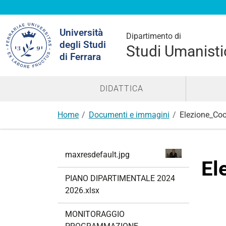
Cerca
Università
nel
Dipartimento di
degli Studi
sito
Studi Umanisti
di Ferrara
DIDATTICA
Home
Documenti e immagini
Elezione_Coo
N
maxresdefault.jpg
a
El
v
PIANO DIPARTIMENTALE 2024
i
2026.xlsx
g
a
MONITORAGGIO
z