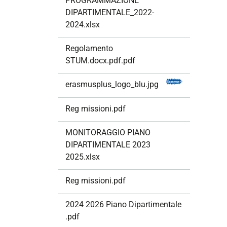
PROGRAMMAZIONE
i
DIPARTIMENTALE_2022-
o
2024.xlsx
n
e
Regolamento
STUM.docx.pdf.pdf
erasmusplus_logo_blu.jpg
Reg missioni.pdf
MONITORAGGIO PIANO
DIPARTIMENTALE 2023
2025.xlsx
Reg missioni.pdf
2024 2026 Piano Dipartimentale
.pdf