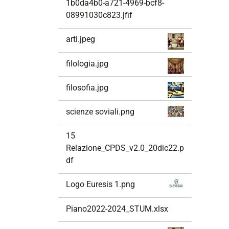
1b0da4b0-a721-4969-bcf8-
08991030c823.jfif
arti.jpeg
filologia.jpg
filosofia.jpg
scienze soviali.png
15
Relazione_CPDS_v2.0_20dic22.p
df
Logo Euresis 1.png
Piano2022-2024_STUM.xlsx