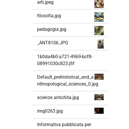
arti.jpeg
filosofia.jpg
pedagogia.jpg
_ANT8106.JPG
1b0da4b0-a721-4969-bcf8-
08991030c823.jfif
Default_prehistorical_and_a
nthropological_sciences_0.jpg
scienze antichita.jpg
img0263.jpg
Informativa pubblicata per