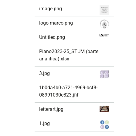
image.png
logo marco.png
Untitled.png
Piano2023-25_STUM (parte
analitica).xlsx
3.jpg
1b0da4b0-a721-4969-bcf8-
08991030c823.jfif
letterart.jpg
1.jpg