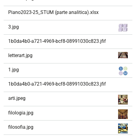
Piano2023-25_STUM (parte analitica).xlsx
3.jpg
1b0da4b0-a721-4969-bcf8-08991030c823.jfif
letterart.jpg
1.jpg
1b0da4b0-a721-4969-bcf8-08991030c823.jfif
arti.jpeg
filologia.jpg
filosofia.jpg