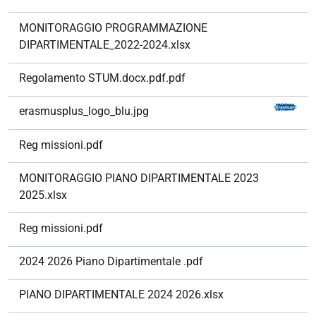
i
g
MONITORAGGIO PROGRAMMAZIONE
a
DIPARTIMENTALE_2022-2024.xlsx
z
i
Regolamento STUM.docx.pdf.pdf
o
n
erasmusplus_logo_blu.jpg
e
Reg missioni.pdf
MONITORAGGIO PIANO DIPARTIMENTALE 2023
2025.xlsx
Reg missioni.pdf
2024 2026 Piano Dipartimentale .pdf
PIANO DIPARTIMENTALE 2024 2026.xlsx