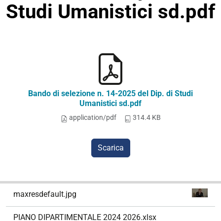
Studi Umanistici sd.pdf
Bando di selezione n. 14-2025 del Dip. di Studi
Umanistici sd.pdf
application/pdf
314.4 KB
Scarica
N
maxresdefault.jpg
a
v
PIANO DIPARTIMENTALE 2024 2026.xlsx