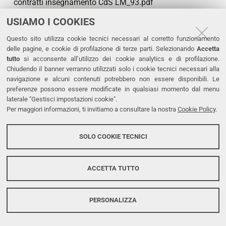
contratti insegnamento CdS LM_93.pdf
USIAMO I COOKIES
Bando di selezione n. 9-2025 Dip. Studi Umanistici
sd.pdf
Questo sito utilizza cookie tecnici necessari al corretto funzionamento
delle pagine, e cookie di profilazione di terze parti. Selezionando
Accetta
tutto
si acconsente all’utilizzo dei cookie analytics e di profilazione.
Bando di selezione n. 10-2025 del Dip. di Studi
Chiudendo il banner verranno utilizzati solo i cookie tecnici necessari alla
Umanistici sd.pdf
navigazione e alcuni contenuti potrebbero non essere disponibili. Le
preferenze possono essere modificate in qualsiasi momento dal menu
Bando di selezione n. 11-2025 del Dip. di Studi
laterale "Gestisci impostazioni cookie".
Per maggiori informazioni, ti invitiamo a consultare la nostra
Cookie Policy
.
Umanistici sd.pdf
Bando di selezione n. 12-2025 del Dip. di Studi
SOLO COOKIE TECNICI
Umanistici sd.pdf
ACCETTA TUTTO
Bando di selezione n. 13-2025 del Dip. di Studi
Umanistici sd.pdf
PERSONALIZZA
Verbale 1 titoli selezione 5-2025-br -sd (1).pdf