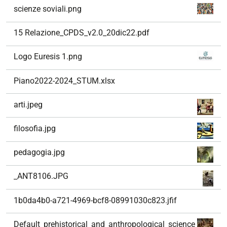
scienze soviali.png
15 Relazione_CPDS_v2.0_20dic22.pdf
Logo Euresis 1.png
Piano2022-2024_STUM.xlsx
arti.jpeg
filosofia.jpg
pedagogia.jpg
_ANT8106.JPG
1b0da4b0-a721-4969-bcf8-08991030c823.jfif
Default_prehistorical_and_anthropological_science