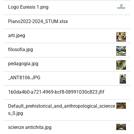
Logo Euresis 1.png
Piano2022-2024_STUM.xlsx
arti.jpeg
filosofia.jpg
pedagogia.jpg
_ANT8106.JPG
1b0da4b0-a721-4969-bcf8-08991030c823.jfif
Default_prehistorical_and_anthropological_science
s_0.jpg
scienze antichita.jpg