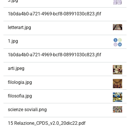
3.jpg
1b0da4b0-a721-4969-bcf8-08991030c823.jfif
letterart.jpg
1.jpg
1b0da4b0-a721-4969-bcf8-08991030c823.jfif
arti.jpeg
filologia.jpg
filosofia.jpg
scienze soviali.png
15 Relazione_CPDS_v2.0_20dic22.pdf