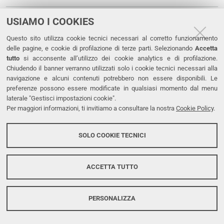
Bando di selezione n. 10-2025 del Dip. di Studi
USIAMO I COOKIES
Umanistici sd.pdf
Questo sito utilizza cookie tecnici necessari al corretto funzionamento
delle pagine, e cookie di profilazione di terze parti. Selezionando
Accetta
Bando di selezione n. 11-2025 del Dip. di Studi
tutto
si acconsente all’utilizzo dei cookie analytics e di profilazione.
Umanistici sd.pdf
Chiudendo il banner verranno utilizzati solo i cookie tecnici necessari alla
navigazione e alcuni contenuti potrebbero non essere disponibili. Le
Bando di selezione n. 12-2025 del Dip. di Studi
preferenze possono essere modificate in qualsiasi momento dal menu
laterale "Gestisci impostazioni cookie".
Umanistici sd.pdf
Per maggiori informazioni, ti invitiamo a consultare la nostra
Cookie Policy
.
Bando di selezione n. 13-2025 del Dip. di Studi
SOLO COOKIE TECNICI
Umanistici sd.pdf
Verbale 1 titoli selezione 5-2025-br -sd (1).pdf
ACCETTA TUTTO
Verbale 2 colloquio selezione 5-2025-br -sd.pdf
PERSONALIZZA
Graduatoria idonei incarichi didattica ufficiale a.a.
2025_26 APPROVATA CdD 2 luglio 2025.pdf