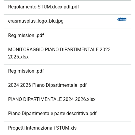
i
Regolamento STUM.docx.pdf.pdf
o
n
erasmusplus_logo_blu.jpg
e
Reg missioni.pdf
MONITORAGGIO PIANO DIPARTIMENTALE 2023
2025.xlsx
Reg missioni.pdf
2024 2026 Piano Dipartimentale .pdf
PIANO DIPARTIMENTALE 2024 2026.xlsx
Piano Dipartimentale parte descrittiva.pdf
Progetti Internazionali STUM.xls