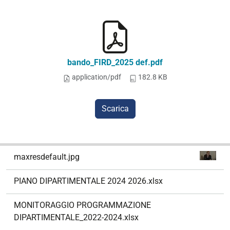
bando_FIRD_2025 def.pdf
application/pdf
182.8 KB
Scarica
N
maxresdefault.jpg
a
v
PIANO DIPARTIMENTALE 2024 2026.xlsx
i
g
MONITORAGGIO PROGRAMMAZIONE
a
DIPARTIMENTALE_2022-2024.xlsx
z