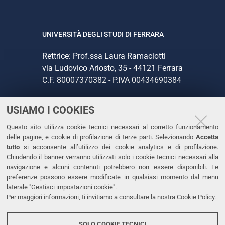
UNIVERSITÀ DEGLI STUDI DI FERRARA
Rettrice: Prof.ssa Laura Ramaciotti
via Ludovico Ariosto, 35 - 44121 Ferrara
C.F. 80007370382 - P.IVA 00434690384
USIAMO I COOKIES
CONTATTI
Questo sito utilizza cookie tecnici necessari al corretto funzionamento
Tel. +39 0532 293111
delle pagine, e cookie di profilazione di terze parti. Selezionando
Accetta
Fax. +39 0532 293031
tutto
si acconsente all’utilizzo dei cookie analytics e di profilazione.
PEC
Chiudendo il banner verranno utilizzati solo i cookie tecnici necessari alla
navigazione e alcuni contenuti potrebbero non essere disponibili. Le
preferenze possono essere modificate in qualsiasi momento dal menu
LINKS
laterale "Gestisci impostazioni cookie".
Per maggiori informazioni, ti invitiamo a consultare la nostra
Cookie Policy
.
Accessibilità
Dichiarazione di accessibilità
SOLO COOKIE TECNICI