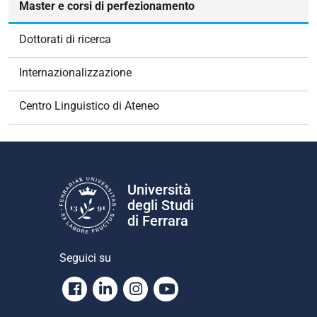
Master e corsi di perfezionamento
i
g
Dottorati di ricerca
a
z
Internazionalizzazione
i
o
Centro Linguistico di Ateneo
n
e
Università
degli Studi
di Ferrara
Seguici su
Facebook
Linkedin
Instagram
Youtube